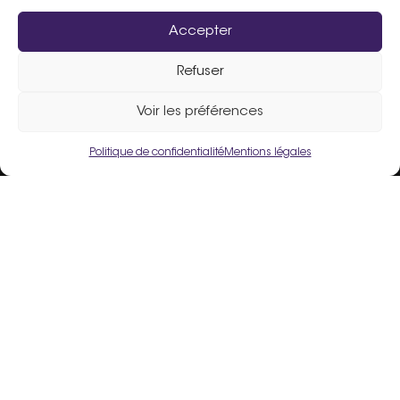
Accepter
Refuser
Assistance :
02 33 98 19 61
Voir les préférences
Politique de confidentialité
Mentions légales
Un site fièrement propulsé par
Flers Agglo
.
Liens utiles
Mentions légales
Politique de confidentialité
Conditions Générales d’Utilisation
Crédits
Espace Adhérent