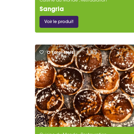
Cuisine du Monde , Restauration
Sangria
Voir le produit
O’farol Flers