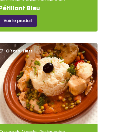
Cuisine du Monde , Restauration
orrespond à vos envies et à vos besoins,
Pétillant Bleu
galez-vous avec les meilleures saveurs
Voir le produit
O’farol Flers