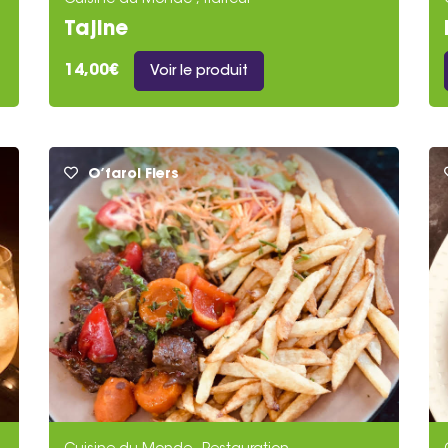
Cuisine du Monde , Traiteur
z facilement l’établissement de cuisine du monde qui c
Tajine
aux. Découvrez dès maintenant notre sélection et ré
14,00€
Voir le produit
O’farol Flers