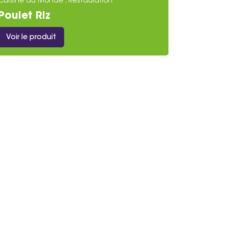
Cuisine du Monde , Restauration
Poulet Riz
Voir le produit