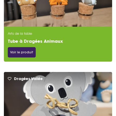
événements spéciaux. N’hésitez pas à parcourir
notre site et à découvrir notre sélection dès
maintenant !
Arts de la table
Tube à Dragées Animaux
Voir le produit
Dragées Vallée