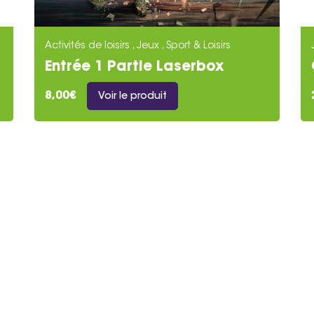
Activités de loisirs , Jeux , Sport & Loisirs
Entrée 1 Partie Laserbox
8,00€
Voir le produit