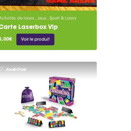
Activités de loisirs , Jeux , Sport & Loisirs
Carte Laserbox Vip
Individuelle
5,00€
Voir le produit
JouéClub