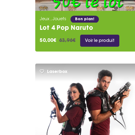
Jeux , Jouets
Bon plan!
Lot 4 Pop Naruto
50,00€
63,96€
Voir le produit
Laserbox