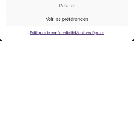
Refuser
Assistance :
02 33 98 19 61
Voir les préférences
Politique de confidentialité
Mentions légales
Un site fièrement propulsé par
Flers Agglo
.
Liens utiles
Mentions légales
Politique de confidentialité
Conditions Générales d’Utilisation
Crédits
Espace Adhérent
Inscrire mon commerce
FAQ
Contact