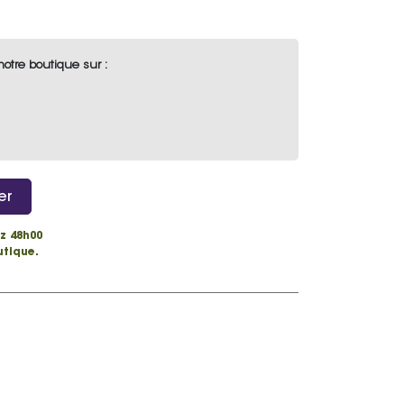
notre boutique sur :
er
z 48h00
utique.