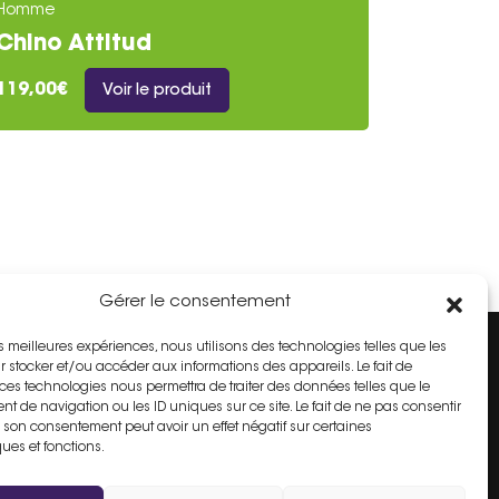
Homme
Chino Attitud
119,00€
Voir le produit
Gérer le consentement
les meilleures expériences, nous utilisons des technologies telles que les
r stocker et/ou accéder aux informations des appareils. Le fait de
Espace Adhérent
 ces technologies nous permettra de traiter des données telles que le
t de navigation ou les ID uniques sur ce site. Le fait de ne pas consentir
r son consentement peut avoir un effet négatif sur certaines
Inscrire mon commerce
ques et fonctions.
é
FAQ
Contact