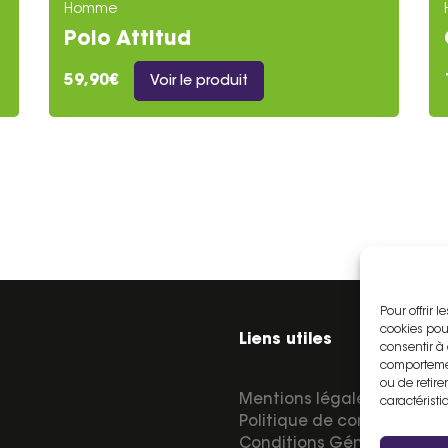
Homme
Polo Attitud
59,90€
Voir le produit
Pour offrir 
cookies pou
Liens utiles
consentir à
comportemen
ou de retire
Mentions légales
caractéristi
Politique de confidentialit
Conditions Générales