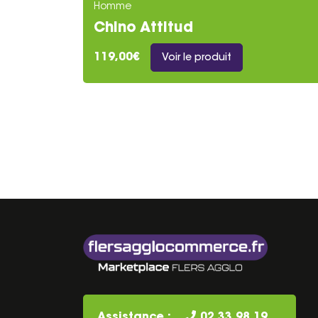
Homme
Chino Attitud
119,00€
Voir le produit
Assistance :
02 33 98 19