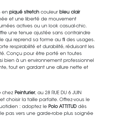
s
en
piqué stretch
couleur
bleu clair
ée et une liberté de mouvement
ournées actives ou un look casual-chic.
l offre une tenue ajustée sans contraindre
le qui reprend sa forme au fil des usages.
e respirabilité et durabilité, réduisant les
lité. Conçu pour être porté en toutes
ssi bien à un environnement professionnel
, tout en gardant une allure nette et
e
chez
Peinturier
, au 28 RUE DU 6 JUIN
t choisir la taille parfaite. Offrez-vous le
quotidien : adoptez le
Polo ATTITUD
dès
 le pas vers une garde-robe plus soignée