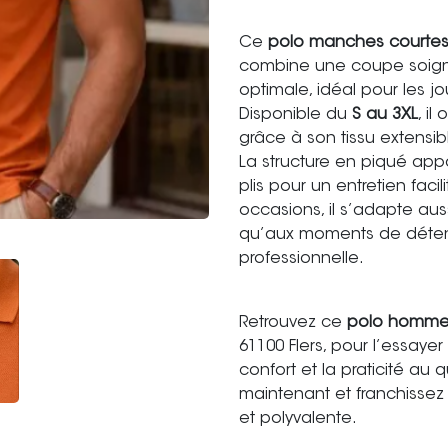
Ce
polo manches courte
combine une coupe soign
optimale, idéal pour les j
Disponible du
S au 3XL
, i
grâce à son tissu extensib
La structure en piqué apport
plis pour un entretien faci
occasions, il s’adapte au
qu’aux moments de détente
professionnelle.
Retrouvez ce
polo homm
61100 Flers, pour l’essayer e
confort et la praticité au 
maintenant et franchissez
et polyvalente.