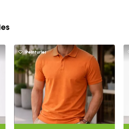
les
Peinturier