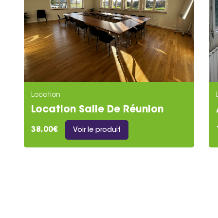
Location
Location Salle De Réunion
38,00€
Voir le produit