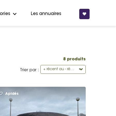
ories
Les annuaires
8 produits
+ récent au - récent
Trier par :
Apidés