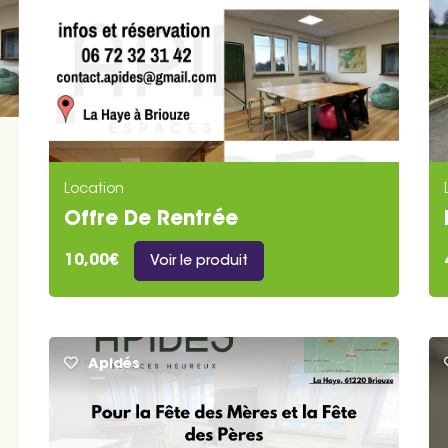
Location
Offre De Rentrée
10,00€
Voir le produit
Apidés