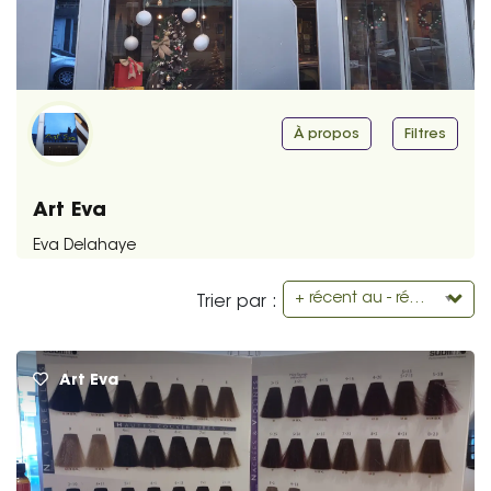
À propos
Filtres
Art Eva
Eva Delahaye
+ récent au - récent
Trier par :
Art Eva