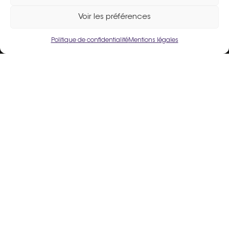
Assistance :
02 33 98 19 61
Voir les préférences
Politique de confidentialité
Mentions légales
Un site fièrement propulsé par
Flers Agglo
.
Liens utiles
Mentions légales
Politique de confidentialité
Conditions Générales d’Utilisation
Crédits
Espace Adhérent
Inscrire mon commerce
FAQ
Contact