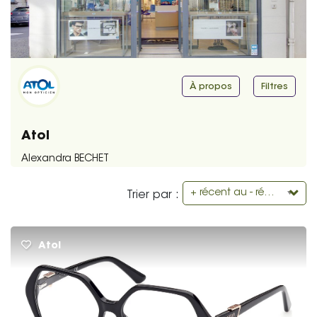
À propos
Filtres
Atol
Alexandra BECHET
+ récent au - récent
Trier par :
Atol