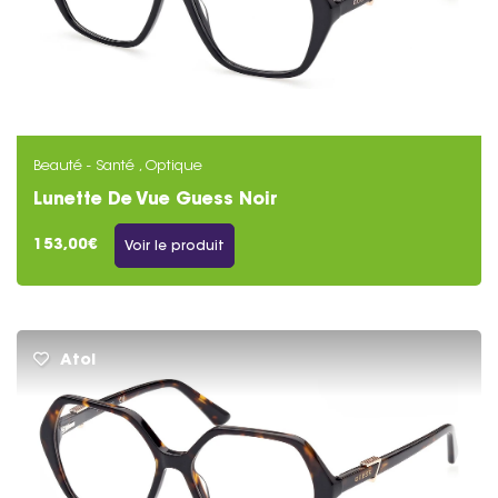
Beauté - Santé , Optique
Lunette De Vue Guess Noir
153,00€
Voir le produit
Atol