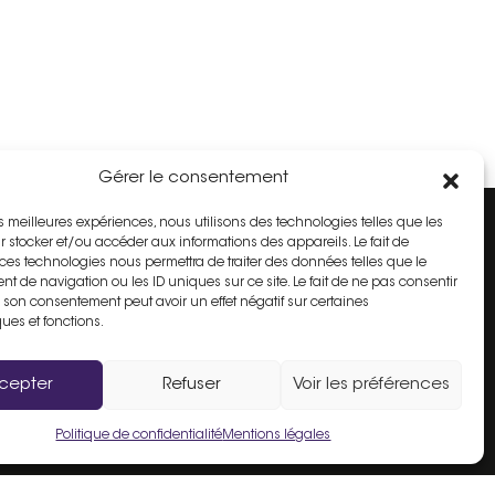
Gérer le consentement
les meilleures expériences, nous utilisons des technologies telles que les
r stocker et/ou accéder aux informations des appareils. Le fait de
Espace Adhérent
 ces technologies nous permettra de traiter des données telles que le
t de navigation ou les ID uniques sur ce site. Le fait de ne pas consentir
r son consentement peut avoir un effet négatif sur certaines
Inscrire mon commerce
ques et fonctions.
é
FAQ
Contact
cepter
Refuser
Voir les préférences
Politique de confidentialité
Mentions légales