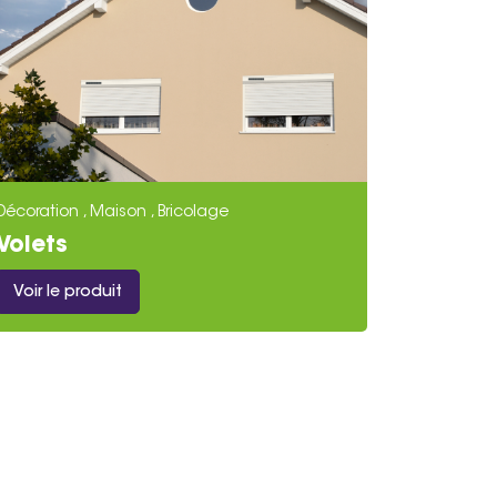
Décoration , Maison , Bricolage
Volets
Voir le produit