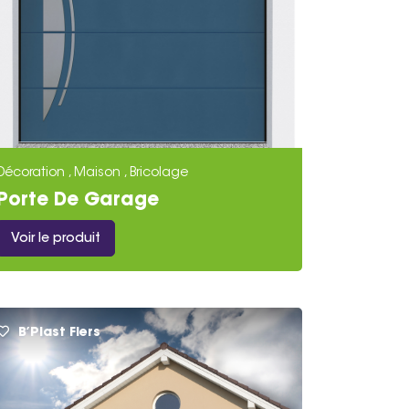
Décoration , Maison , Bricolage
Porte De Garage
Voir le produit
B’Plast Flers