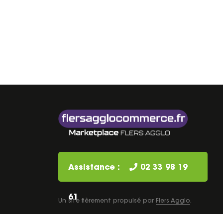
Assistance :
02 33 98 19
61
Un site fièrement propulsé par
Flers Agglo
.