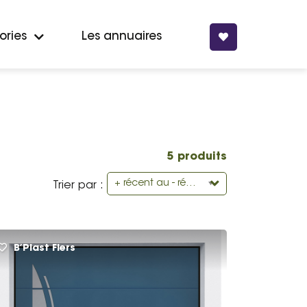
ories
Les annuaires
5 produits
+ récent au - récent
Trier par :
B’Plast Flers