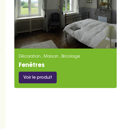
Décoration , Maison , Bricolage
Fenêtres
Voir le produit