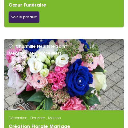
Cœur Funéraire
Voir le produit
Charmille Fleuriste Saint
Georges Des Groseilliers
Décoration , Fleuriste , Maison
Création Florale Mariage