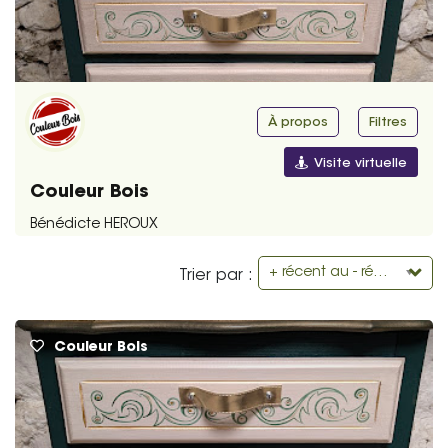
À propos
Filtres
Visite virtuelle
Couleur Bois
Bénédicte HEROUX
+ récent au - récent
Trier par :
Couleur Bois