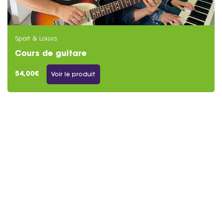
Sport & Loisirs
Cours de guitare
54,00€
Voir le produit