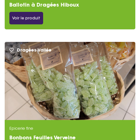
Ballotin à Dragées Hiboux
Voir le produit
Dragées Vallée
Epicerie fine
Bonbons Feuilles Verveine