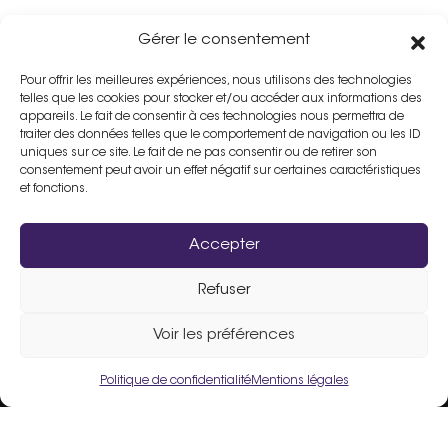
Gérer le consentement
Pour offrir les meilleures expériences, nous utilisons des technologies
telles que les cookies pour stocker et/ou accéder aux informations des
appareils. Le fait de consentir à ces technologies nous permettra de
traiter des données telles que le comportement de navigation ou les ID
uniques sur ce site. Le fait de ne pas consentir ou de retirer son
consentement peut avoir un effet négatif sur certaines caractéristiques
et fonctions.
Accepter
Refuser
Assistance :
02 33 98 19 61
Voir les préférences
Politique de confidentialité
Mentions légales
Un site fièrement propulsé par
Flers Agglo
.
Liens utiles