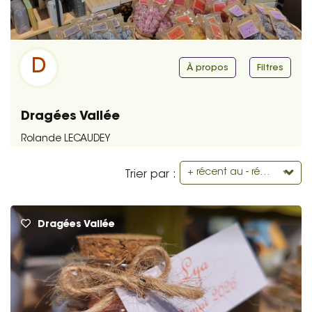
D
À propos
Filtres
Dragées Vallée
Rolande LECAUDEY
+ récent au - récent
Trier par :
Dragées Vallée