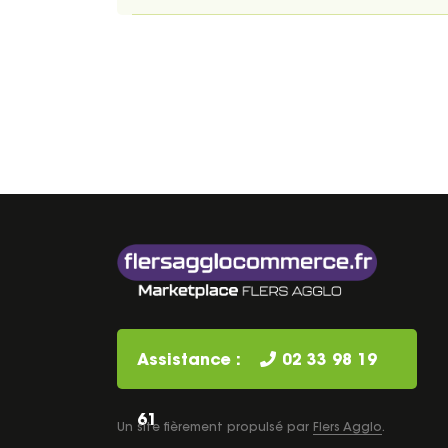
Assistance :
02 33 98 19
61
Un site fièrement propulsé par
Flers Agglo
.