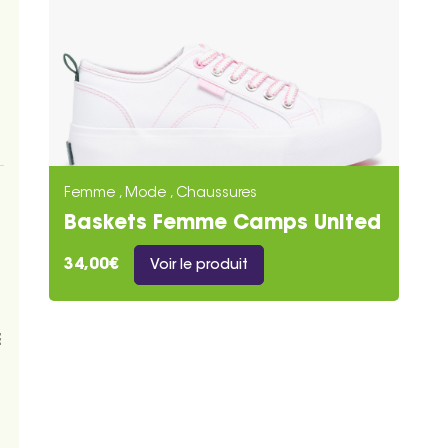
Femme , Mode , Chaussures
Baskets Femme Camps United
Blanche
34,00€
Voir le produit
E