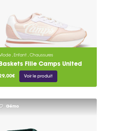
Mode , Enfant , Chaussures
Baskets Fille Camps United
Rose
29,00€
Voir le produit
Gémo