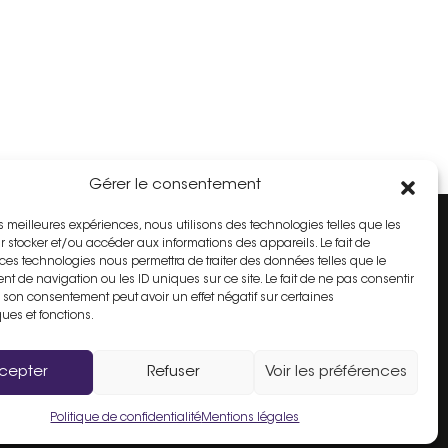
Gérer le consentement
les meilleures expériences, nous utilisons des technologies telles que les
r stocker et/ou accéder aux informations des appareils. Le fait de
Espace Adhérent
 ces technologies nous permettra de traiter des données telles que le
t de navigation ou les ID uniques sur ce site. Le fait de ne pas consentir
r son consentement peut avoir un effet négatif sur certaines
Inscrire mon commerce
ques et fonctions.
é
FAQ
Contact
cepter
Refuser
Voir les préférences
Politique de confidentialité
Mentions légales