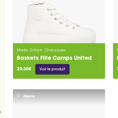
Mode , Enfant , Chaussures
Baskets Fille Camps United
Blanche
29,00€
Voir le produit
Gémo
s