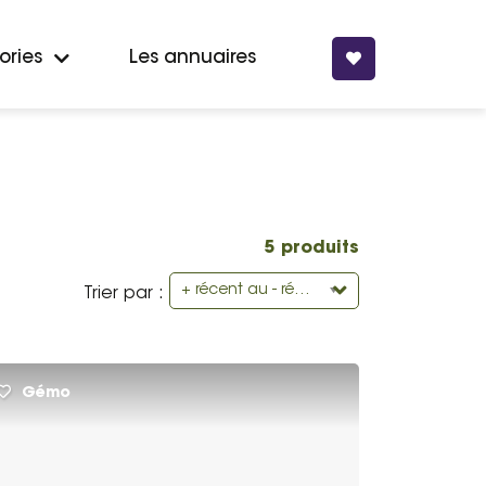
ories
Les annuaires
5 produits
+ récent au - récent
Trier par :
Gémo