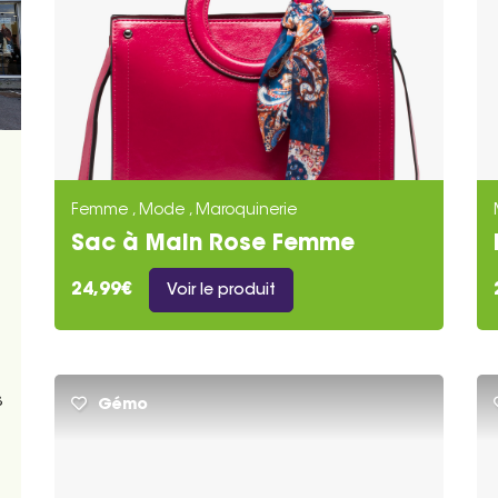
Femme , Mode , Maroquinerie
Sac à Main Rose Femme
Gémo
24,99€
Voir le produit
s
Gémo