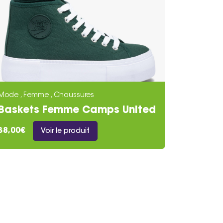
Mode , Femme , Chaussures
Baskets Femme Camps United
Verte
38,00€
Voir le produit