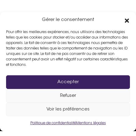
Gérer le consentement
Pour offrir les meilleures expériences, nous utilisons des technologies
telles que les cookies pour stocker et/ou accéder aux informations des
appareils. Le fait de consentir à ces technologies nous permettra de
traiter des données telles que le comportement de navigation ou les ID
uniques sur ce site. Le fait de ne pas consentir ou de retirer son
consentement peut avoir un effet négatif sur certaines caractéristiques
et fonctions.
Accepter
Refuser
Assistance :
02 33 98 19 61
Voir les préférences
Politique de confidentialité
Mentions légales
Un site fièrement propulsé par
Flers Agglo
.
Liens utiles