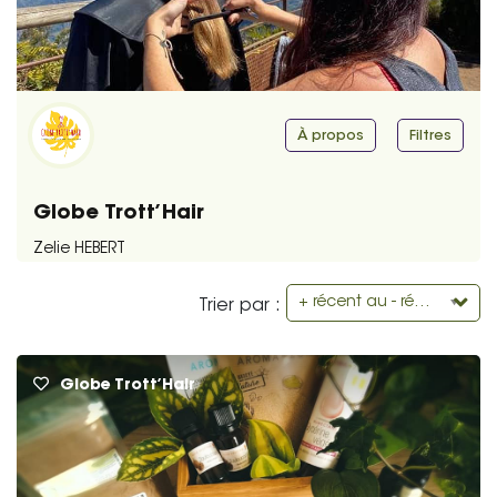
À propos
Filtres
Globe Trott’Hair
Zelie HEBERT
+ récent au - récent
Trier par :
Globe Trott’Hair