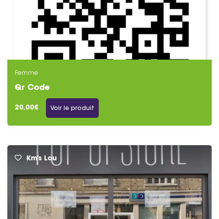
Femme
Qr Code
20,00€
Voir le produit
Km’s Lou