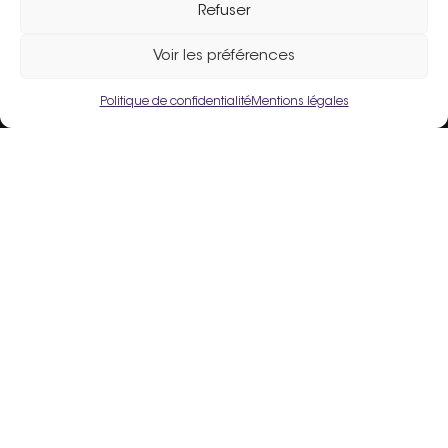
Refuser
Assistance :
02 33 98 19 61
Voir les préférences
Politique de confidentialité
Mentions légales
Un site fièrement propulsé par
Flers Agglo
.
Liens utiles
Mentions légales
Politique de confidentialité
Conditions Générales d’Utilisation
Crédits
Espace Adhérent
Inscrire mon commerce
FAQ
Contact