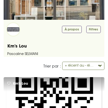
À propos
Filtres
Km’s Lou
Pascaline SELMANI
+ récent au - récent
Trier par :
Km’s Lou