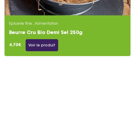
Epicerie fine , Alimentation
Beurre Cru Bio Demi Sel 250g
4,70€
Voir le produit