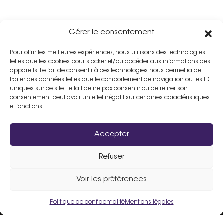
Gérer le consentement
Pour offrir les meilleures expériences, nous utilisons des technologies
telles que les cookies pour stocker et/ou accéder aux informations des
appareils. Le fait de consentir à ces technologies nous permettra de
traiter des données telles que le comportement de navigation ou les ID
uniques sur ce site. Le fait de ne pas consentir ou de retirer son
consentement peut avoir un effet négatif sur certaines caractéristiques
et fonctions.
Accepter
Refuser
Assistance :
02 33 98 19 61
Voir les préférences
Politique de confidentialité
Mentions légales
Un site fièrement propulsé par
Flers Agglo
.
Liens utiles