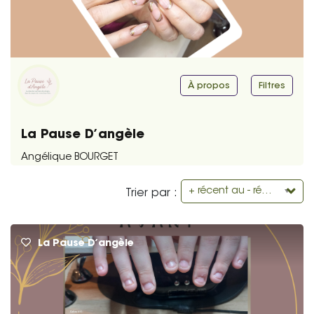
À propos
Filtres
La Pause D’angèle
Angélique BOURGET
+ récent au - récent
Trier par :
La Pause D’angèle