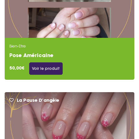
Bien-Etre
Pose Américaine
50,00€
Voir le produit
La Pause D’angèle