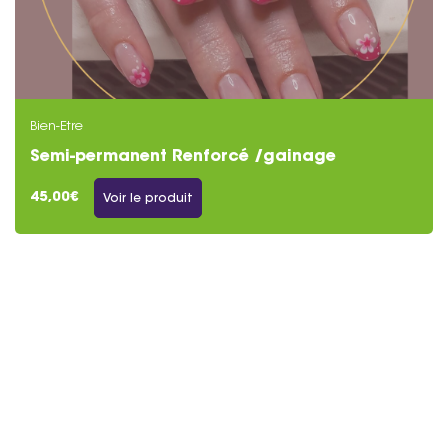
Bien-Etre
Semi-permanent Renforcé /gainage
45,00€
Voir le produit