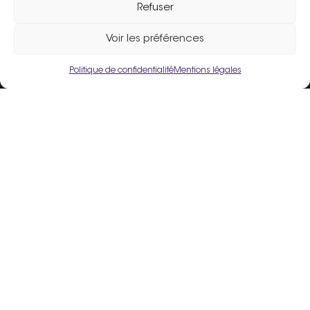
Refuser
Assistance :
02 33 98 19 61
Voir les préférences
Politique de confidentialité
Mentions légales
Un site fièrement propulsé par
Flers Agglo
.
Liens utiles
Mentions légales
Politique de confidentialité
Conditions Générales d’Utilisation
Crédits
Espace Adhérent
Inscrire mon commerce
FAQ
Contact