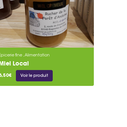
Epicerie fine , Alimentation
Miel Local
6,50€
Voir le produit