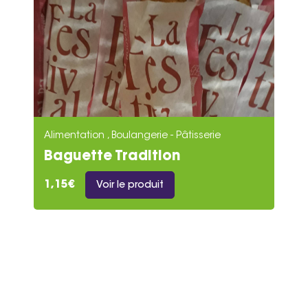
Alimentation , Boulangerie - Pâtisserie
Baguette Tradition
1,15€
Voir le produit