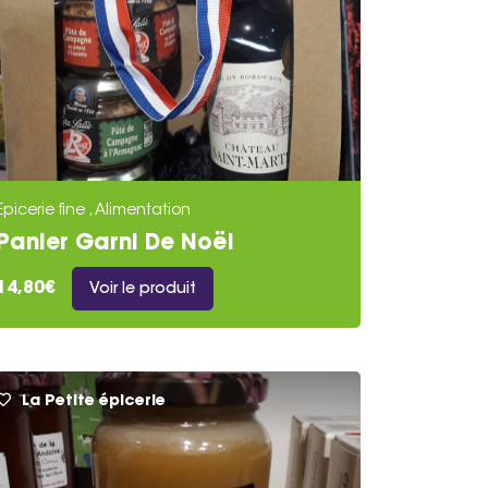
Epicerie fine , Alimentation
Panier Garni De Noël
14,80€
Voir le produit
La Petite épicerie