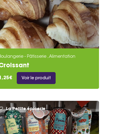
Boulangerie - Pâtisserie , Alimentation
Croissant
1,25€
Voir le produit
La Petite épicerie