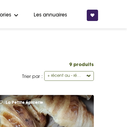
ories
Les annuaires
9 produits
+ récent au - récent
Trier par :
La Petite épicerie