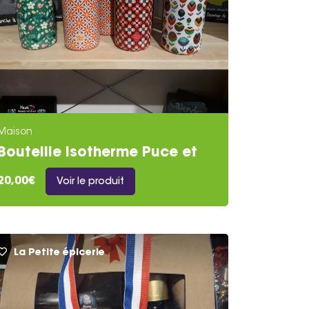
Maison
Bouteille Isotherme Puce et
Nino
20,00€
Voir le produit
La Petite épicerie