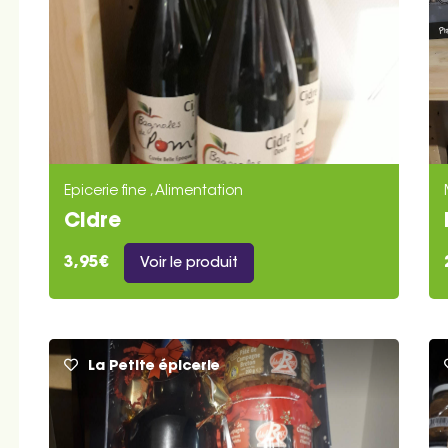
Epicerie fine , Alimentation
Cidre
3,95€
Voir le produit
La Petite épicerie