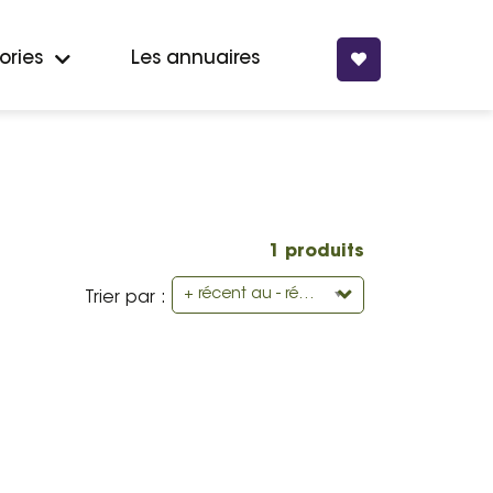
ories
Les annuaires
1 produits
+ récent au - récent
Trier par :