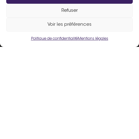
Refuser
Assistance :
02 33 98 19 61
Voir les préférences
Politique de confidentialité
Mentions légales
Un site fièrement propulsé par
Flers Agglo
.
Liens utiles
Mentions légales
Politique de confidentialité
Conditions Générales d’Utilisation
Crédits
Espace Adhérent
Inscrire mon commerce
FAQ