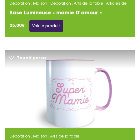
Décoration , Maison , Décoration , Arts de la table , Articles de
fêtes
Base Lumineuse « mamie D’amour »
25,00€
Voir le produit
Touch’perso
Décoration , Maison , Arts de la table