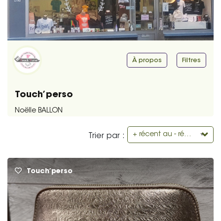
À propos
Filtres
Touch’perso
Noëlle BALLON
+ récent au - récent
Trier par :
Touch’perso