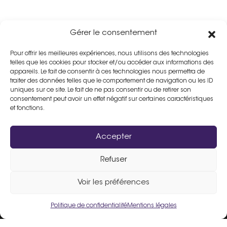
Gérer le consentement
Pour offrir les meilleures expériences, nous utilisons des technologies
telles que les cookies pour stocker et/ou accéder aux informations des
appareils. Le fait de consentir à ces technologies nous permettra de
traiter des données telles que le comportement de navigation ou les ID
uniques sur ce site. Le fait de ne pas consentir ou de retirer son
consentement peut avoir un effet négatif sur certaines caractéristiques
et fonctions.
Accepter
Refuser
Assistance :
02 33 98 19 61
Voir les préférences
Politique de confidentialité
Mentions légales
Un site fièrement propulsé par
Flers Agglo
.
Liens utiles