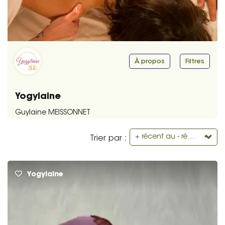
À propos
Filtres
Yogylaine
Guylaine MEISSONNET
+ récent au - récent
Trier par :
Yogylaine