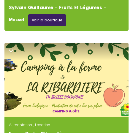
Sylvain Guillaume – Fruits Et Légumes –
Messei
Messei
Voir la boutique
Alimentation
,
Location